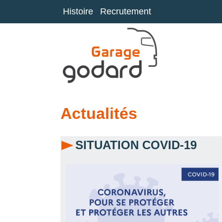
Skip
Histoire
Recrutement
to
content
Garage GODARD
Garage poids lourds
Actualités
SITUATION COVID-19