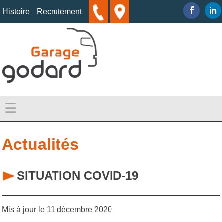
Skip
Histoire
Recrutement
to
content
Garage GODARD
Garage poids lourds
☰
Actualités
SITUATION COVID-19
Mis à jour le 11 décembre 2020